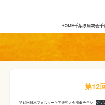
HOME
千葉県里親会
千
第12
第12回日本フォスターケア研究大会開催チラシ
ダウ