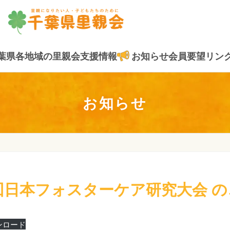
葉県各地域の里親会
支援情報
お知らせ
会員要望
リン
お知らせ
回日本フォスターケア研究大会 
ンロード